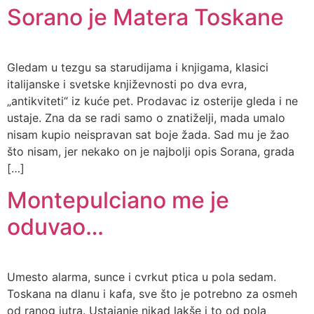
Sorano je Matera Toskane
Gledam u tezgu sa starudijama i knjigama, klasici
italijanske i svetske književnosti po dva evra,
„antikviteti“ iz kuće pet. Prodavac iz osterije gleda i ne
ustaje. Zna da se radi samo o znatiželji, mada umalo
nisam kupio neispravan sat boje žada. Sad mu je žao
što nisam, jer nekako on je najbolji opis Sorana, grada
[…]
Montepulciano me je
oduvao…
Umesto alarma, sunce i cvrkut ptica u pola sedam.
Toskana na dlanu i kafa, sve što je potrebno za osmeh
od ranog jutra. Ustajanje nikad lakše i to od pola