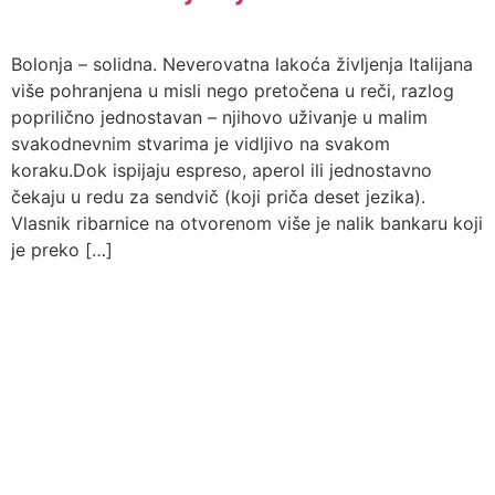
Bolonja – solidna. Neverovatna lakoća življenja Italijana
više pohranjena u misli nego pretočena u reči, razlog
poprilično jednostavan – njihovo uživanje u malim
svakodnevnim stvarima je vidljivo na svakom
koraku.Dok ispijaju espreso, aperol ili jednostavno
čekaju u redu za sendvič (koji priča deset jezika).
Vlasnik ribarnice na otvorenom više je nalik bankaru koji
je preko […]
TURISTTRADE
Opšti uslovi putovanja