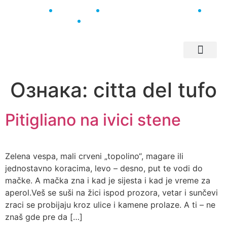
011 2454 499
011 2455 600
Facebook
office@turisttrade.com
O nama
Instagram
Evropski gradovi
Srbija I Region
Ознака:
citta del tufo
Pitigliano na ivici stene
Zelena vespa, mali crveni „topolino“, magare ili
jednostavno koracima, levo – desno, put te vodi do
mačke. A mačka zna i kad je sijesta i kad je vreme za
aperol.Veš se suši na žici ispod prozora, vetar i sunčevi
zraci se probijaju kroz ulice i kamene prolaze. A ti – ne
znaš gde pre da […]