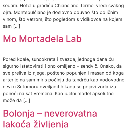
sedam. Hotel u gradiću Chianciano Terme, vredi svakog
ojra. Montepulćiano je doslovno oduvao što odličnim
vinom, što vetrom, što pogledom s vidikovca na kojem
sam […]
Mo Mortadela Lab
Pored koale, suncokreta i zvezda, jednoga dana ću
sigurno istetovirati i ono omiljeno – sendvič. Onako, da
sve preliva iz njega, pošteno popunjen i masan od koga
arterije na sam miris počinju da tandrču kao vodovodne
cevi u Sutomoru dveiljaditih kada se pojavi voda iza
ponoći na sat vremena. Kao idelni model apsolutno
može da […]
Bolonja – neverovatna
lakoća življenja