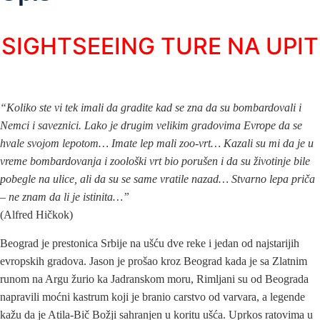
SIGHTSEEING TURE NA UPIT
“Koliko ste vi tek imali da gradite kad se zna da su bombardovali i
Nemci i saveznici. Lako je drugim velikim gradovima Evrope da se
hvale svojom lepotom… Imate lep mali zoo-vrt… Kazali su mi da je u
vreme bombardovanja i zoološki vrt bio porušen i da su životinje bile
pobegle na ulice, ali da su se same vratile nazad… Stvarno lepa priča
– ne znam da li je istinita…”
(Alfred Hičkok)
Beograd je prestonica Srbije na ušću dve reke i jedan od najstarijih
evropskih gradova. Jason je prošao kroz Beograd kada je sa Zlatnim
runom na Argu žurio ka Jadranskom moru, Rimljani su od Beograda
napravili moćni kastrum koji je branio carstvo od varvara, a legende
kažu da je Atila-Bič Božji sahranjen u koritu ušća. Uprkos ratovima u