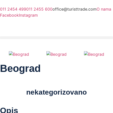
011 2454 499
011 2455 600
office@turisttrade.com
O nama
Facebook
Instagram
Beograd
nekategorizovano
Opis