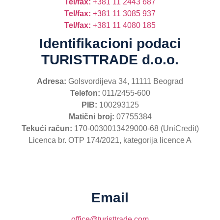
Tel/fax:
+381 11 2443 687
Tel/fax:
+381 11 3085 937
Tel/fax:
+381 11 4080 185
Identifikacioni podaci
TURISTTRADE d.o.o.
Adresa:
Golsvordijeva 34, 11111 Beograd
Telefon:
011/2455-600
PIB:
100293125
Matični broj:
07755384
Tekući račun:
170-0030013429000-68 (UniCredit)
Licenca br. OTP 174/2021, kategorija licence A
Email
office@turisttrade.com