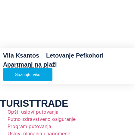
Vila Ksantos – Letovanje Pefkohori –
Apartmani na plaži
nekategorizovano
Saznajte više
TURISTTRADE
Opšti uslovi putovanja
Putno zdravstveno osiguranje
Program putovanja
Uslovi plaćanja i napomene