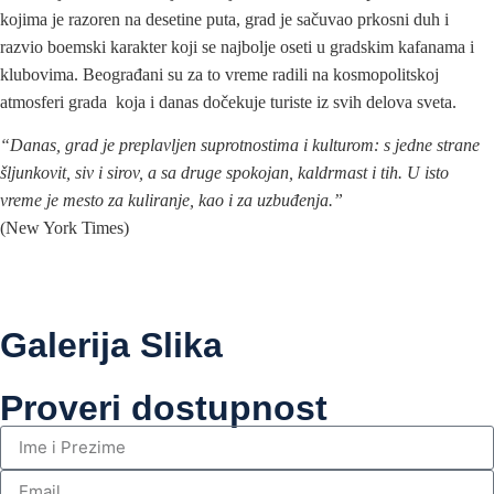
kojima je razoren na desetine puta, grad je sačuvao prkosni duh i
razvio boemski karakter koji se najbolje oseti u gradskim kafanama i
klubovima. Beograđani su za to vreme radili na kosmopolitskoj
atmosferi grada koja i danas dočekuje turiste iz svih delova sveta.
“Danas, grad je preplavljen suprotnostima i kulturom: s jedne strane
šljunkovit, siv i sirov, a sa druge spokojan, kaldrmast i tih. U isto
vreme je mesto za kuliranje, kao i za uzbuđenja.”
(New York Times)
Galerija Slika
Proveri dostupnost