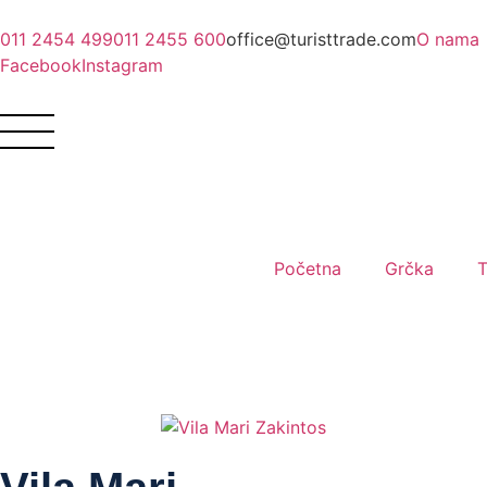
011 2454 499
011 2455 600
office@turisttrade.com
O nama
Facebook
Instagram
Početna
Grčka
T