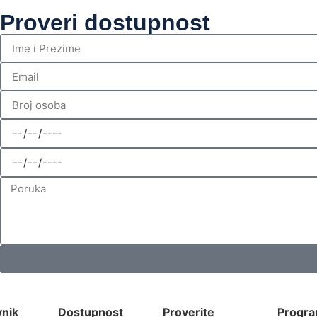
Proveri dostupnost
nik
Dostupnost
Proverite
Progr