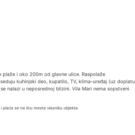
 plaže i oko 200m od glavne ulice. Raspolaže
eduju kuhinjski deo, kupatilo, TV, klima-uređaj (uz doplatu
se nalazi u neposrednoj blizini. Vila Mari nema sopstveni
i plaća se na licu mesta vlasniku objekta.