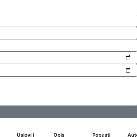
Uslovi i
Opis
Popusti
Aut