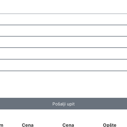
Pošalji upit
am
Cena
Cena
Opšte