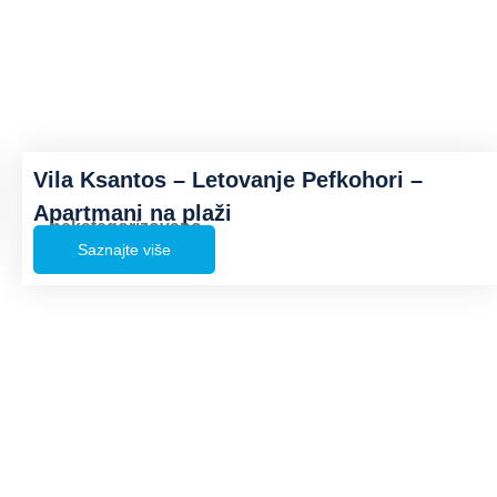
Vila Ksantos – Letovanje Pefkohori –
Apartmani na plaži
nekategorizovano
Saznajte više