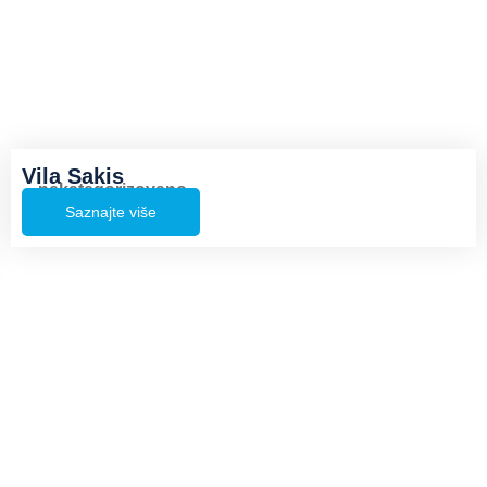
Vila Sakis
nekategorizovano
Saznajte više