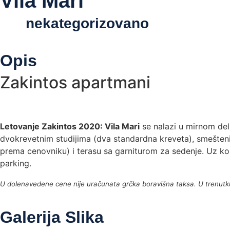
Vila Mari
nekategorizovano
Opis
Zakintos apartmani
Letovanje Zakintos 2020: Vila Mari
se nalazi u mirnom del
dvokrevetnim studijima (dva standardna kreveta), smeštenim
prema cenovniku) i terasu sa garniturom za sedenje. Uz kon
parking.
U dolenavedene cene nije uračunata grčka boravišna taksa. U trenutku o
Galerija Slika