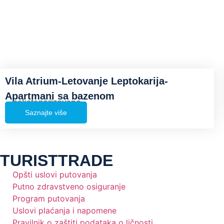
Vila Atrium-Letovanje Leptokarija-
Apartmani sa bazenom
nekategorizovano
Saznajte više
TURISTTRADE
Opšti uslovi putovanja
Putno zdravstveno osiguranje
Program putovanja
Uslovi plaćanja i napomene
Pravilnik o zaštiti podataka o ličnosti