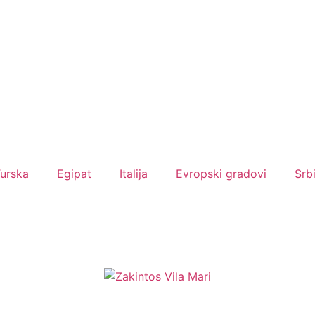
urska
Egipat
Italija
Evropski gradovi
Srb