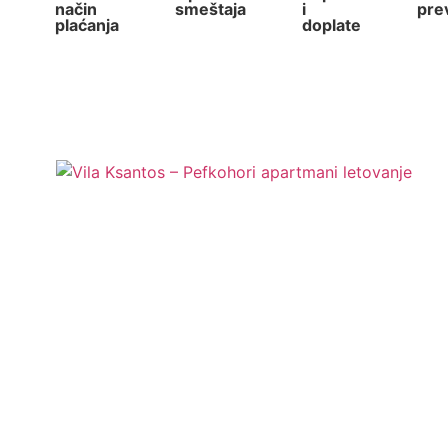
način
smeštaja
i
pre
plaćanja
doplate