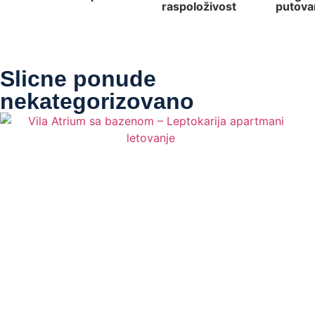
raspoloživost
putova
Slicne ponude
nekategorizovano