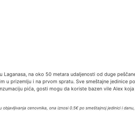
u Laganasa, na oko 50 metara udaljenosti od duge peščane
 u prizemlju i na prvom spratu. Sve smeštajne jedinice pos
zumaciju pića, gosti mogu da koriste bazen vile Alex koja 
bjavljivanja cenovnika, ona iznosi 0.5€ po smeštajnoj jedinici i danu, 