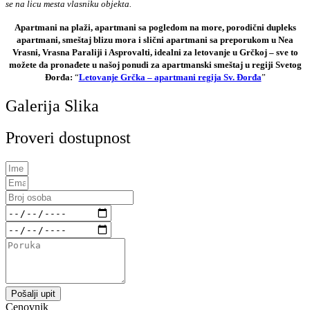
se na licu mesta vlasniku objekta.
Apartmani na plaži, apartmani sa pogledom na more, porodični dupleks
apartmani, smeštaj blizu mora i slični apartmani sa preporukom u Nea
Vrasni, Vrasna Paraliji i Asprovalti, idealni za letovanje u Grčkoj – sve to
možete da pronađete u našoj ponudi za apartmanski smeštaj u regiji Svetog
Đorđa:
“
Letovanje Grčka – apartmani regija Sv. Đorđa
”
Galerija Slika
Proveri dostupnost
Pošalji upit
Cenovnik