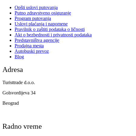
Opšti uslovi putovanja
Putno zdravstveno osiguranje
Program putovanja
Uslovi plaćanja i napomene
Pravilnik o zaštiti podataka o ličnosti
Akt o bezbednosti i privatnosti podataka
Predstavništva agencije
Prodajna mesta
Autobuski prevoz
Blog
Adresa
Turisttrade d.o.o.
Golsvordijeva 34
Beograd
Radno vreme