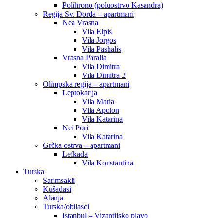
Polihrono (poluostrvo Kasandra)
Regija Sv. Đorđa – apartmani
Nea Vrasna
Vila Elpis
Vila Jorgos
Vila Pashalis
Vrasna Paralia
Vila Dimitra
Vila Dimitra 2
Olimpska regija – apartmani
Leptokarija
Vila Maria
Vila Apolon
Vila Katarina
Nei Pori
Vila Katarina
Grčka ostrva – apartmani
Lefkada
Vila Konstantina
Turska
Sarimsakli
Kušadasi
Alanja
Turska/obilasci
Istanbul – Vizantijsko plavo