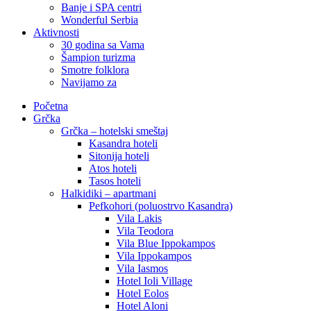
Banje i SPA centri
Wonderful Serbia
Aktivnosti
30 godina sa Vama
Šampion turizma
Smotre folklora
Navijamo za
Početna
Grčka
Grčka – hotelski smeštaj
Kasandra hoteli
Sitonija hoteli
Atos hoteli
Tasos hoteli
Halkidiki – apartmani
Pefkohori (poluostrvo Kasandra)
Vila Lakis
Vila Teodora
Vila Blue Ippokampos
Vila Ippokampos
Vila Iasmos
Hotel Ioli Village
Hotel Eolos
Hotel Aloni