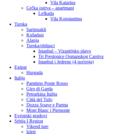
Vila Katarina
Grčka ostrva – apartmani
Lefkada
Vila Konstantina
Turska
Sarimsakli
Kušadasi
Alanja
Turska/obilasci
Istanbul – Vizantijsko plavo
Tri Prestonice Osmanskog Carstva
Istanbul i Jedrene (4 noćenja)
Egipat
Hurgada
Italija
Pamtimo Ponte Rosso
Giro di Garda
Petrarkina Italija
Città del Tufo
Dozza Soave e Parma
Mont Blanc i Piemonte
Evropski gradovi
Srbija I Region
Vikend ture
Izleti