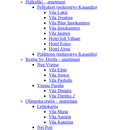
Halkidiki – apartmani
Pefkohori (poluostrvo Kasandra)
Vila Lakis
Vila Teodora
Vila Blue Ippokampos
Vila Ippokampos
Vila Iasmos
Hotel Ioli Village
Hotel Eolos
Hotel Aloni
Polihrono (poluostrvo Kasandra)
Regija Sv. Đorđa – apartmani
Nea Vrasna
Vila Elpis
Vila Jorgos
Vila Pashalis
Vrasna Paralia
Vila Dimitra
Vila Dimitra 2
Olimpska regija – apartmani
Leptokarija
Vila Maria
Vila Apolon
Vila Katarina
Nei Pori