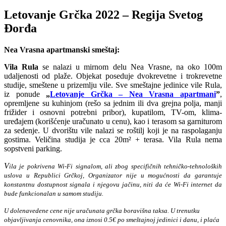
Letovanje Grčka 2022 – Regija Svetog
Đorđa
Nea Vrasna apartmanski smeštaj:
Vila Rula
se nalazi u mirnom delu Nea Vrasne, na oko 100m
udaljenosti od plaže. Objekat poseduje dvokrevetne i trokrevetne
studije, smeštene u prizemlju vile. Sve smeštajne jedinice vile Rula,
iz ponude
„
Letovanje Grčka – Nea Vrasna apartmani
”
,
opremljene su kuhinjom (rešo sa jednim ili dva grejna polja, manji
frižider i osnovni potrebni pribor), kupatilom, TV-om, klima-
uređajem (korišćenje uračunato u cenu), kao i terasom sa garniturom
za sedenje. U dvorištu vile nalazi se roštilj koji je na raspolaganju
gostima. Veličina studija je cca 20m² + terasa. Vila Rula nema
sopstveni parking.
V
ila je pokrivena Wi-Fi signalom, ali zbog specifičnih tehničko-tehnoloških
uslova u Republici Grčkoj, Organizator nije u mogućnosti da garantuje
konstantnu dostupnost signala i njegovu jačinu, niti da će Wi-Fi internet da
bude funkcionalan u samom studiju.
U dolenavedene cene nije uračunata grčka boravišna taksa. U trenutku
objavljivanja cenovnika, ona iznosi 0.5€ po smeštajnoj jedinici i danu, i plaća