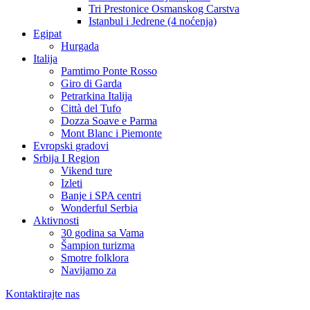
Tri Prestonice Osmanskog Carstva
Istanbul i Jedrene (4 noćenja)
Egipat
Hurgada
Italija
Pamtimo Ponte Rosso
Giro di Garda
Petrarkina Italija
Città del Tufo
Dozza Soave e Parma
Mont Blanc i Piemonte
Evropski gradovi
Srbija I Region
Vikend ture
Izleti
Banje i SPA centri
Wonderful Serbia
Aktivnosti
30 godina sa Vama
Šampion turizma
Smotre folklora
Navijamo za
Kontaktirajte nas