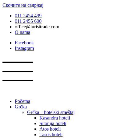
Скочите на садржај
011 2454 499
011 2455 600
office@turisttrade.com
O nama
Facebook
Instagram
Početna
Grčka
Grčka – hotelski smeštaj
Kasandra hoteli
Sitonija hoteli
Atos hoteli
Tasos hoteli