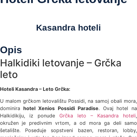
Kasandra hoteli
Opis
Halkidiki letovanje – Grčka
leto
Hoteli Kasandra – Leto Grčka:
U malom grčkom letovalištu Possidi, na samoj obali mora,
dominira
hotel Xenios Possidi Paradise
. Ovaj hotel n
Halkidikiju, iz ponude
Grčka leto – Kasandra hoteli
,
okružen je predivnim vrtom, a od mora ga deli samo
šetalište. Poseduje sopstveni bazen, restoran, lobby,