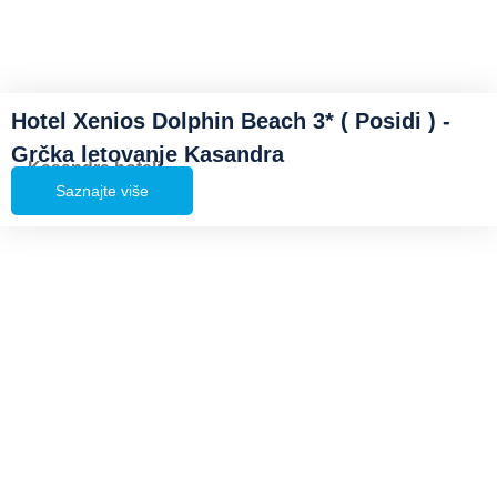
Hotel Xenios Dolphin Beach 3* ( Posidi ) -
Grčka letovanje Kasandra
Kasandra hoteli
Saznajte više
TURISTTRADE
Opšti uslovi putovanja
Putno zdravstveno osiguranje