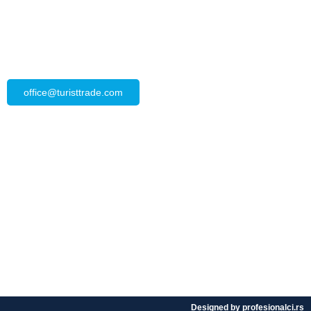
Subotom 09:00-15:00
Nedeljom zatvoreno
Kontakt
office@turisttrade.com
Tel/fax: +381 11 2454 499
Tel/fax: +381 11 2455 600
Tel/fax: +381 11 2443 687
Tel/fax: +381 11 3085 937
Tel/fax: +381 11 4080 185
Designed by
profesionalci.rs