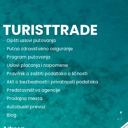
TURISTTRADE
Opšti uslovi putovanja
Putno zdravstveno osiguranje
Program putovanja
Uslovi plaćanja i napomene
Pravilnik o zaštiti podataka o ličnosti
Akt o bezbednosti i privatnosti podataka
Predstavništva agencije
Prodajna mesta
Autobuski prevoz
Blog