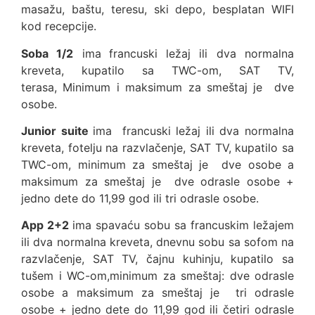
masažu, baštu, teresu, ski depo, besplatan WIFI
kod recepcije.
Soba 1/2
ima
francuski ležaj ili dva normalna
kreveta, kupatilo sa TWC-om, SAT TV,
terasa, Minimum i maksimum za smeštaj je dve
osobe.
Junior suite
ima
francuski ležaj ili dva normalna
kreveta, fotelju na razvlačenje, SAT TV, kupatilo sa
TWC-om, minimum za smeštaj je dve osobe a
maksimum za smeštaj je dve odrasle osobe +
jedno dete do 11,99 god ili tri odrasle osobe.
App 2+2
ima spavaću sobu sa francuskim ležajem
ili dva normalna kreveta, dnevnu sobu sa sofom na
razvlačenje, SAT TV, čajnu kuhinju, kupatilo sa
tušem i WC-om,minimum za smeštaj: dve odrasle
osobe a maksimum za smeštaj je tri odrasle
osobe + jedno dete do 11,99 god ili četiri odrasle