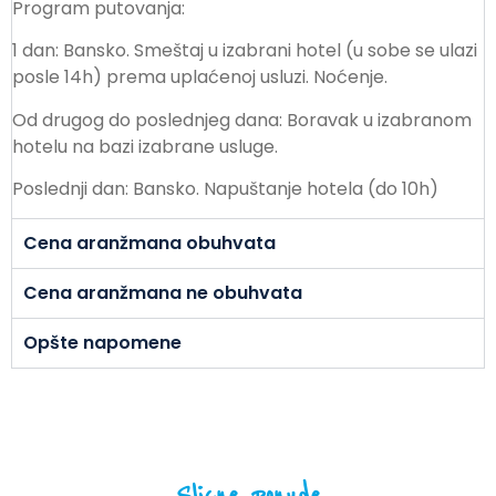
Program putovanja:
1 dan: Bansko. Smeštaj u izabrani hotel (u sobe se ulazi
posle 14h) prema uplaćenoj usluzi. Noćenje.
Od drugog do poslednjeg dana: Boravak u izabranom
hotelu na bazi izabrane usluge.
Poslednji dan: Bansko. Napuštanje hotela (do 10h)
Cena aranžmana obuhvata
Cena aranžmana ne obuhvata
Opšte napomene
Slicne ponude