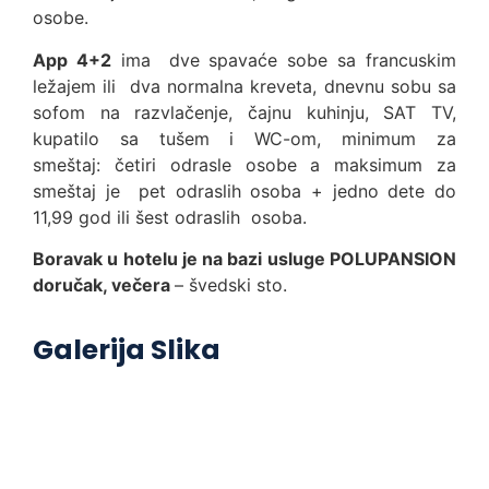
osobe.
App 4+2
ima
dve spavaće sobe sa francuskim
ležajem ili dva normalna kreveta, dnevnu sobu sa
sofom na razvlačenje, čajnu kuhinju, SAT TV,
kupatilo sa tušem i WC-om, minimum za
smeštaj: četiri odrasle osobe a maksimum za
smeštaj je pet odraslih osoba + jedno dete do
11,99 god ili šest odraslih osoba.
Boravak u hotelu je na bazi usluge POLUPANSION
doručak, večera
– švedski sto.
Galerija Slika