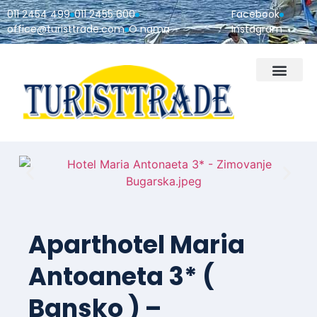
011 2454 499
011 2455 600
Facebook
office@turisttrade.com
O nama
Instagram
Aparthotel Maria
Antoaneta 3* (
Bansko ) –