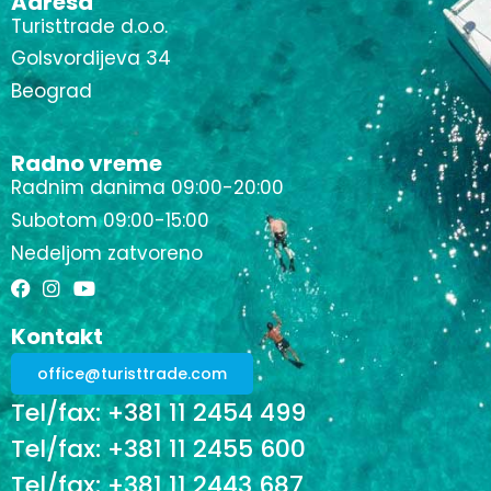
Adresa
Turisttrade d.o.o.
Golsvordijeva 34
Beograd
Radno vreme
Radnim danima 09:00-20:00
Subotom 09:00-15:00
Nedeljom zatvoreno
Kontakt
office@turisttrade.com
Tel/fax: +381 11 2454 499
Tel/fax: +381 11 2455 600
Tel/fax: +381 11 2443 687