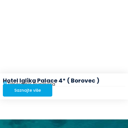
Hotel Iglika Palace 4* ( Borovec )
Zimovanje Bugarska
Saznajte više