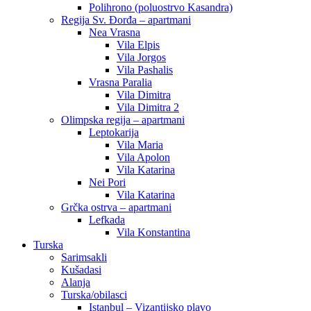
Polihrono (poluostrvo Kasandra)
Regija Sv. Đorđa – apartmani
Nea Vrasna
Vila Elpis
Vila Jorgos
Vila Pashalis
Vrasna Paralia
Vila Dimitra
Vila Dimitra 2
Olimpska regija – apartmani
Leptokarija
Vila Maria
Vila Apolon
Vila Katarina
Nei Pori
Vila Katarina
Grčka ostrva – apartmani
Lefkada
Vila Konstantina
Turska
Sarimsakli
Kušadasi
Alanja
Turska/obilasci
Istanbul – Vizantijsko plavo