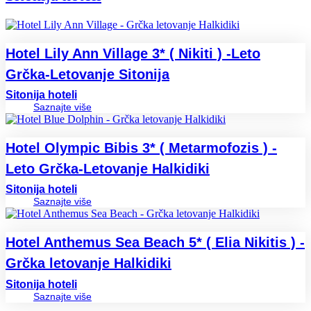
Hotel Lily Ann Village 3* ( Nikiti ) -Leto
Grčka-Letovanje Sitonija
Sitonija hoteli
Saznajte više
Hotel Olympic Bibis 3* ( Metarmofozis ) -
Leto Grčka-Letovanje Halkidiki
Sitonija hoteli
Saznajte više
Hotel Anthemus Sea Beach 5* ( Elia Nikitis ) -
Grčka letovanje Halkidiki
Sitonija hoteli
Saznajte više