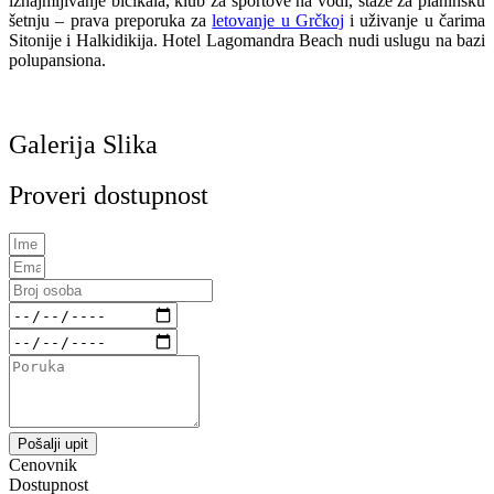
iznajmljivanje bicikala, klub za sportove na vodi, staze za planinsku
šetnju – prava preporuka za
letovanje u Grčkoj
i uživanje u čarima
Sitonije i Halkidikija. Hotel Lagomandra Beach nudi uslugu na bazi
polupansiona.
Galerija Slika
Proveri dostupnost
Pošalji upit
Cenovnik
Dostupnost