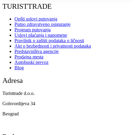
TURISTTRADE
Opšti uslovi putovanja
Putno zdravstveno osiguranje
Program putovanja
Uslovi plaćanja i napomene
Pravilnik o zaštiti podataka o ličnosti
Akt o bezbednosti i privatnosti podataka
Predstavništva agencije
Prodajna mesta
Autobuski prevoz
Blog
Adresa
Turisttrade d.o.o.
Golsvordijeva 34
Beograd