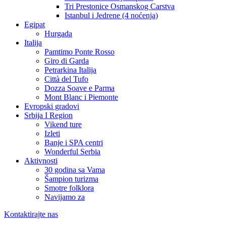
Tri Prestonice Osmanskog Carstva
Istanbul i Jedrene (4 noćenja)
Egipat
Hurgada
Italija
Pamtimo Ponte Rosso
Giro di Garda
Petrarkina Italija
Città del Tufo
Dozza Soave e Parma
Mont Blanc i Piemonte
Evropski gradovi
Srbija I Region
Vikend ture
Izleti
Banje i SPA centri
Wonderful Serbia
Aktivnosti
30 godina sa Vama
Šampion turizma
Smotre folklora
Navijamo za
Kontaktirajte nas