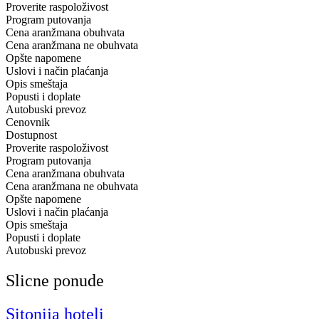
Proverite raspoloživost
Program putovanja
Cena aranžmana obuhvata
Cena aranžmana ne obuhvata
Opšte napomene
Uslovi i način plaćanja
Opis smeštaja
Popusti i doplate
Autobuski prevoz
Cenovnik
Dostupnost
Proverite raspoloživost
Program putovanja
Cena aranžmana obuhvata
Cena aranžmana ne obuhvata
Opšte napomene
Uslovi i način plaćanja
Opis smeštaja
Popusti i doplate
Autobuski prevoz
Slicne ponude
Sitonija hoteli