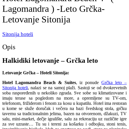
Lagomandra ) -Leto Grčka-
Letovanje Sitonija
Sitonija hoteli
Opis
Halkidiki letovanje – Grčka leto
Letovanje Grčka – Hoteli Sitonija:
Hotel Lagomandra Beach & Suites
, iz ponude
Grčka leto –
Sitonija hoteli
, nalazi se na samoj plaži. Sastoji se od dvokrevetnih
soba raspoređenih u nekoliko zgrada. Sve sobe su klimatizovane i
imaju terase sa pogledom na more, a opremljene su TV-om,
telefonom, frižiderom i fenom za kosu u kupatilu. Hotel ima restoran
u kome se služe doručak i večera na bazi švedskog stola, grčku
tavernu sa tradicionalnim jelima, bazen na otvorenom, džakuzi, TV
salu, mini-market, dečje igralište, salu za rekreaciju uz različite igre
za sve uzraste… Tu su i tereni za košarku i odbojku, stoni tenis,