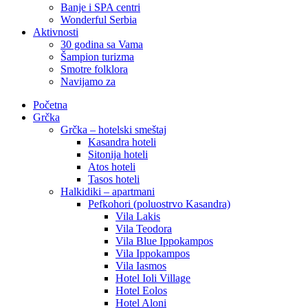
Banje i SPA centri
Wonderful Serbia
Aktivnosti
30 godina sa Vama
Šampion turizma
Smotre folklora
Navijamo za
Početna
Grčka
Grčka – hotelski smeštaj
Kasandra hoteli
Sitonija hoteli
Atos hoteli
Tasos hoteli
Halkidiki – apartmani
Pefkohori (poluostrvo Kasandra)
Vila Lakis
Vila Teodora
Vila Blue Ippokampos
Vila Ippokampos
Vila Iasmos
Hotel Ioli Village
Hotel Eolos
Hotel Aloni