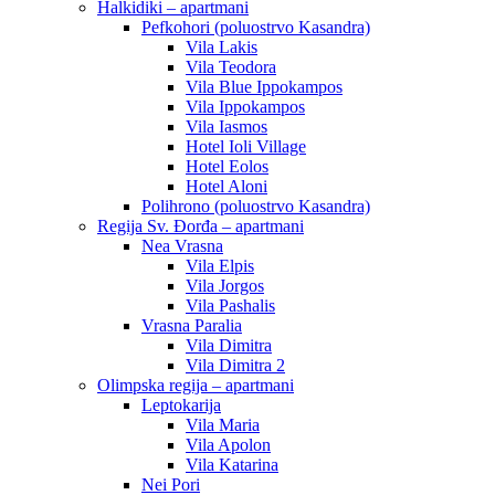
Halkidiki – apartmani
Pefkohori (poluostrvo Kasandra)
Vila Lakis
Vila Teodora
Vila Blue Ippokampos
Vila Ippokampos
Vila Iasmos
Hotel Ioli Village
Hotel Eolos
Hotel Aloni
Polihrono (poluostrvo Kasandra)
Regija Sv. Đorđa – apartmani
Nea Vrasna
Vila Elpis
Vila Jorgos
Vila Pashalis
Vrasna Paralia
Vila Dimitra
Vila Dimitra 2
Olimpska regija – apartmani
Leptokarija
Vila Maria
Vila Apolon
Vila Katarina
Nei Pori