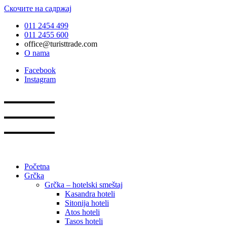
Скочите на садржај
011 2454 499
011 2455 600
office@turisttrade.com
O nama
Facebook
Instagram
Početna
Grčka
Grčka – hotelski smeštaj
Kasandra hoteli
Sitonija hoteli
Atos hoteli
Tasos hoteli