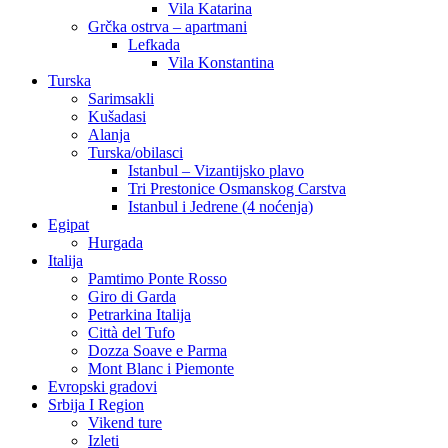
Vila Katarina
Grčka ostrva – apartmani
Lefkada
Vila Konstantina
Turska
Sarimsakli
Kušadasi
Alanja
Turska/obilasci
Istanbul – Vizantijsko plavo
Tri Prestonice Osmanskog Carstva
Istanbul i Jedrene (4 noćenja)
Egipat
Hurgada
Italija
Pamtimo Ponte Rosso
Giro di Garda
Petrarkina Italija
Città del Tufo
Dozza Soave e Parma
Mont Blanc i Piemonte
Evropski gradovi
Srbija I Region
Vikend ture
Izleti