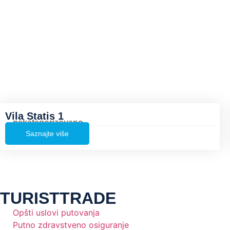
Vila Statis 1
nekategorizovano
Saznajte više
TURISTTRADE
Opšti uslovi putovanja
Putno zdravstveno osiguranje