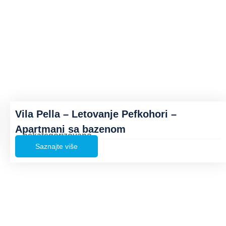
Vila Pella – Letovanje Pefkohori –
Apartmani sa bazenom
nekategorizovano
Saznajte više