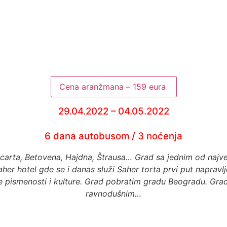
Cena aranžmana – 159 eura
29.04.2022 – 04.05.2022
6 dana autobusom / 3 noćenja
Mocarta, Betovena, Hajdna, Štrausa… Grad sa jednim od najve
r hotel gde se i danas služi Saher torta prvi put napravlj
e pismenosti i kulture. Grad pobratim gradu Beogradu. Grad
ravnodušnim…