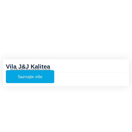
Vila J&J Kalitea
nekategorizovano
Saznajte više