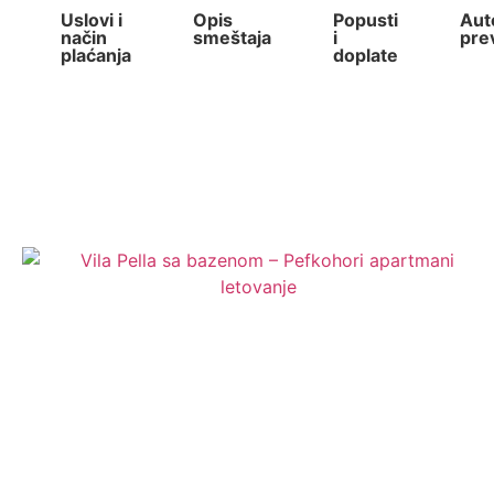
Uslovi i
Opis
Popusti
Aut
način
smeštaja
i
pre
plaćanja
doplate