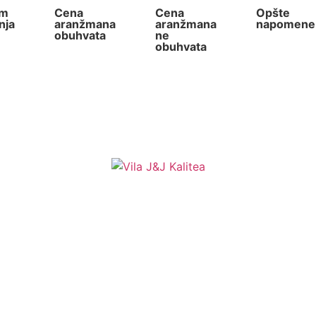
am
Cena
Cena
Opšte
nja
aranžmana
aranžmana
napomene
obuhvata
ne
obuhvata