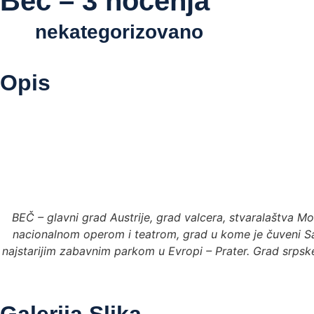
Beč – 3 noćenja
nekategorizovano
Opis
BEČ – glavni grad Austrije, grad valcera, stvaralaštva 
nacionalnom operom i teatrom, grad u kome je čuveni Sahe
najstarijim zabavnim parkom u Evropi – Prater. Grad srpsk