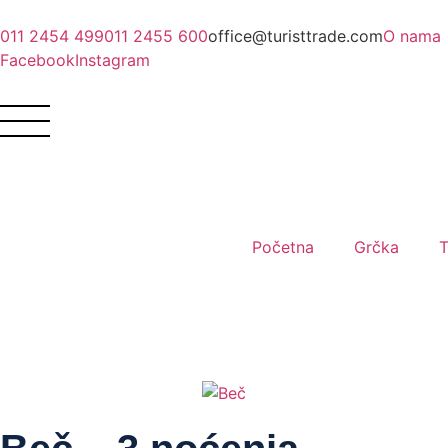
011 2454 499
011 2455 600
office@turisttrade.com
O nama
Facebook
Instagram
Početna
Grčka
T