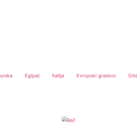
urska
Egipat
Italija
Evropski gradovi
Srb