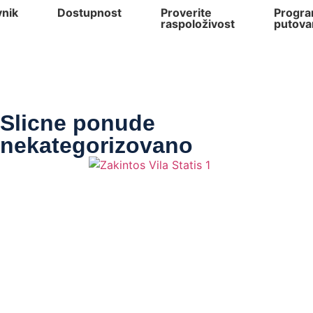
nik
Dostupnost
Proverite
Progr
raspoloživost
putova
Slicne ponude
nekategorizovano