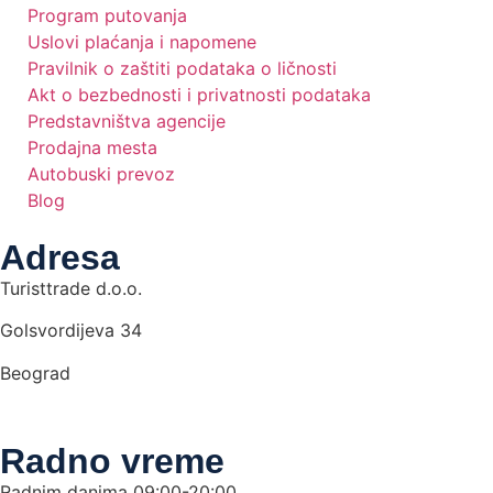
Program putovanja
Uslovi plaćanja i napomene
Pravilnik o zaštiti podataka o ličnosti
Akt o bezbednosti i privatnosti podataka
Predstavništva agencije
Prodajna mesta
Autobuski prevoz
Blog
Adresa
Turisttrade d.o.o.
Golsvordijeva 34
Beograd
Radno vreme
Radnim danima 09:00-20:00