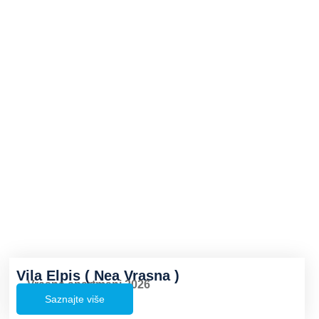
Vila Elpis ( Nea Vrasna )
Vrasna apartmani 2026
Saznajte više