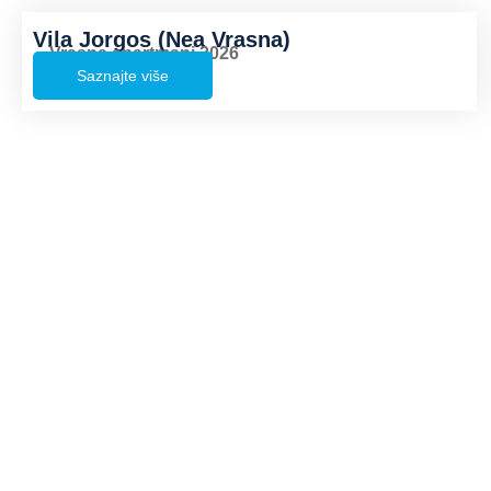
Vila Jorgos (Nea Vrasna)
Vrasna apartmani 2026
Saznajte više
TURISTTRADE
Opšti uslovi putovanja
Putno zdravstveno osiguranje
Program putovanja
Uslovi plaćanja i napomene
Pravilnik o zaštiti podataka o ličnosti
Akt o bezbednosti i privatnosti podataka