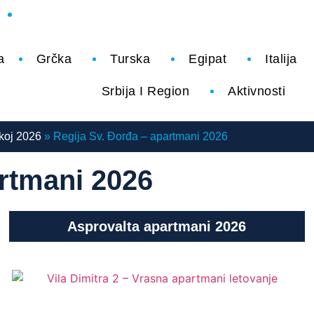
ok
Instagram
a
Grčka
Turska
Egipat
Italija
Srbija I Region
Aktivnosti
čkoj 2026
»
Regija Sv. Đorđa – apartmani 2026
artmani 2026
Asprovalta apartmani 2026