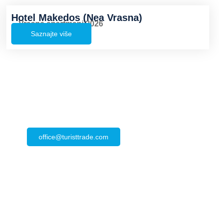
Hotel Makedos (Nea Vrasna)
Vrasna apartmani 2026
Saznajte više
Kontakt
office@turisttrade.com
Tel/fax: +381 11 2454 499
Tel/fax: +381 11 2455 600
Tel/fax: +381 11 2443 687
Tel/fax: +381 11 3085 937
Tel/fax: +381 11 4080 185