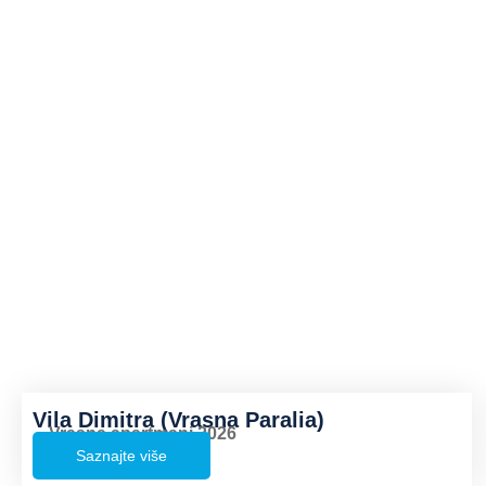
Vila Dimitra (Vrasna Paralia)
Vrasna apartmani 2026
Saznajte više