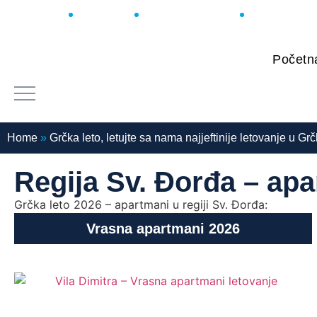
011 2454 499
011 2455 600
office@turisttrade.com
O nama
Facebo
Početn
Home
»
Grčka leto, letujte sa nama najjeftinije letovanje u Gr
Regija Sv. Đorđa – ap
Grčka leto 2026 – apartmani u regiji Sv. Đorđa:
Vrasna apartmani 2026