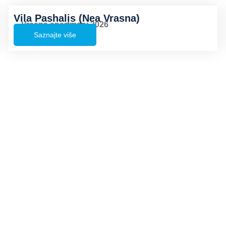
Vila Pashalis (Nea Vrasna)
Vrasna apartmani 2026
Saznajte više
Adresa
Turisttrade d.o.o.
Golsvordijeva 34
Beograd
Radno vreme
Radnim danima 09:00-20:00
Subotom 09:00-15:00