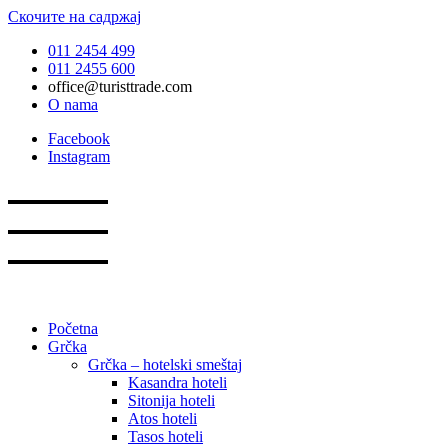
Скочите на садржај
011 2454 499
011 2455 600
office@turisttrade.com
O nama
Facebook
Instagram
Početna
Grčka
Grčka – hotelski smeštaj
Kasandra hoteli
Sitonija hoteli
Atos hoteli
Tasos hoteli