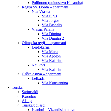
Polihrono (poluostrvo Kasandra)
Regija Sv. Đorđa – apartmani
Nea Vrasna
Vila Elpis
Vila Jorgos
Vila Pashalis
Vrasna Paralia
Vila Dimitra
Vila Dimitra 2
Olimpska regija – apartmani
Leptokarija
Vila Maria
Vila Apolon
Vila Katarina
Nei Pori
Vila Katarina
Grčka ostrva – apartmani
Lefkada
Vila Konstantina
Turska
Sarimsakli
Kušadasi
Alanja
Turska/obilasci
Istanbul – Vizantijsko plavo