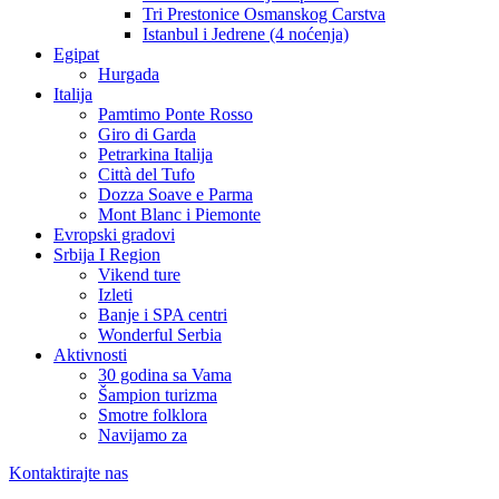
Tri Prestonice Osmanskog Carstva
Istanbul i Jedrene (4 noćenja)
Egipat
Hurgada
Italija
Pamtimo Ponte Rosso
Giro di Garda
Petrarkina Italija
Città del Tufo
Dozza Soave e Parma
Mont Blanc i Piemonte
Evropski gradovi
Srbija I Region
Vikend ture
Izleti
Banje i SPA centri
Wonderful Serbia
Aktivnosti
30 godina sa Vama
Šampion turizma
Smotre folklora
Navijamo za
Kontaktirajte nas