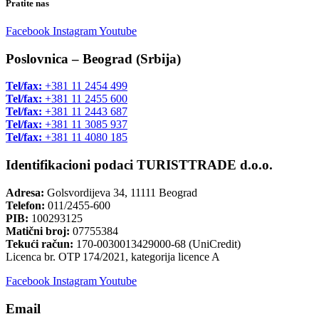
Pratite nas
Facebook
Instagram
Youtube
Poslovnica – Beograd (Srbija)
Tel/fax:
+381 11 2454 499
Tel/fax:
+381 11 2455 600
Tel/fax:
+381 11 2443 687
Tel/fax:
+381 11 3085 937
Tel/fax:
+381 11 4080 185
Identifikacioni podaci TURISTTRADE d.o.o.
Adresa:
Golsvordijeva 34, 11111 Beograd
Telefon:
011/2455-600
PIB:
100293125
Matični broj:
07755384
Tekući račun:
170-0030013429000-68 (UniCredit)
Licenca br. OTP 174/2021, kategorija licence A
Facebook
Instagram
Youtube
Email