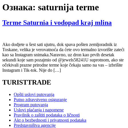
Ознака:
saturnija terme
Terme Saturnia i vodopad kraj mlina
Ako dodjete u šest sati ujutru, dok spava pošten zemljoradnik iz
Toskane, velika je verovatnoća da ćete ovo termalno izvorište zateći
kao sa Instagram snimaka.Naravno, uz dron kao prvih desetak
sekundi koje sam pozajmio od @jewels58241U suprotnom, ako ste
očekivali prazne prirodne terme koje čekaju samo na vas – izbrišite
Instagram i Tik-tok. Nije do […]
TURISTTRADE
Opšti uslovi putovanja
Putno zdravstveno osiguranje
Program putovanja
Uslovi plaćanja i napomene
Pravilnik o zaštiti podataka o ličnosti
Akt o bezbednosti i privatnosti podataka
Predstavništva agencije