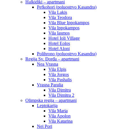
Halkidiki – apartmani
Pefkohori (poluostrvo Kasandra)
Vila Lakis
Vila Teodora
Vila Blue Ippokampos
Vila Ippokampos
Vila Iasmos
Hotel Ioli Village
Hotel Eolos
Hotel Aloni
Polihrono (poluostrvo Kasandra)
Regija Sv. Đorđa – apartmani
Nea Vrasna
Vila Elpis
Vila Jorgos
Vila Pashalis
Vrasna Paralia
Vila Dimitra
Vila Dimitra 2
Olimpska regija – apartmani
Leptokarija
Vila Maria
Vila Apolon
Vila Katarina
Nei Pori