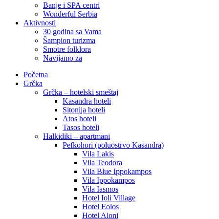
Banje i SPA centri
Wonderful Serbia
Aktivnosti
30 godina sa Vama
Šampion turizma
Smotre folklora
Navijamo za
Početna
Grčka
Grčka – hotelski smeštaj
Kasandra hoteli
Sitonija hoteli
Atos hoteli
Tasos hoteli
Halkidiki – apartmani
Pefkohori (poluostrvo Kasandra)
Vila Lakis
Vila Teodora
Vila Blue Ippokampos
Vila Ippokampos
Vila Iasmos
Hotel Ioli Village
Hotel Eolos
Hotel Aloni