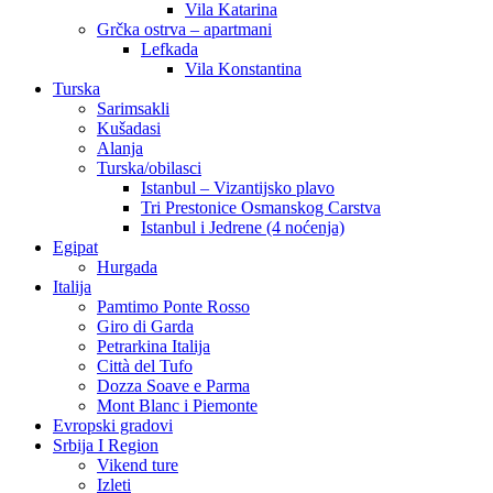
Vila Katarina
Grčka ostrva – apartmani
Lefkada
Vila Konstantina
Turska
Sarimsakli
Kušadasi
Alanja
Turska/obilasci
Istanbul – Vizantijsko plavo
Tri Prestonice Osmanskog Carstva
Istanbul i Jedrene (4 noćenja)
Egipat
Hurgada
Italija
Pamtimo Ponte Rosso
Giro di Garda
Petrarkina Italija
Città del Tufo
Dozza Soave e Parma
Mont Blanc i Piemonte
Evropski gradovi
Srbija I Region
Vikend ture
Izleti